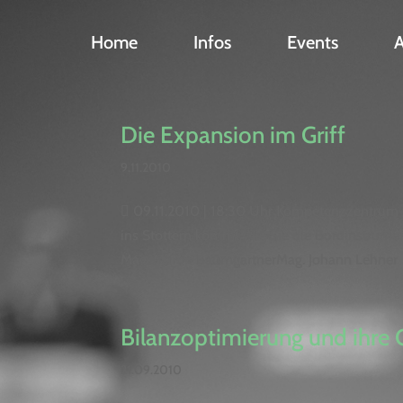
Home
Infos
Events
Die Expansion im Griff
9.11.2010
 09.11.2010 | 18:30 Uhr Kompetenzzentrum 
ins Stottern kommt.Wie Sie die Bordinstrumen
Mag. Martin BaumgartnerMag. Johann Lehner .
Bilanzoptimierung und ihre
21.09.2010