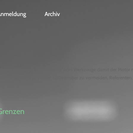
Anmeldung
Archiv
der Raiffeisenbank Korneuburg Acht Werkzeuge damit der Motor n
te richtig lesen um einen Kolbenreiber zu vermeiden. Referenten:
..
 Grenzen