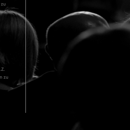
 zu
ind
.Z.
en zu