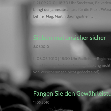
 21.09.2010 | 18:30 Uhr Stockerau, Belveder
bringt der Jahresabschluss für die Praxis?Wo
Lehner Mag. Martin Baumgartner ...
Sieben mal unsicher sicher
8.06.2010
 08.06.2010 | 18:30 Uhr Raiffeisen-Regional
vom Umfang der Versicherungsdeckung nicht de
von Versicherungen nicht gedeckt sind)...
Fangen Sie den Gewährleis
11.05.2010