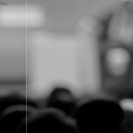
n.Was
 die