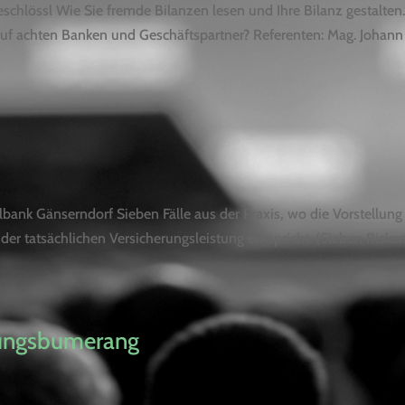
eschlössl Wie Sie fremde Bilanzen lesen und Ihre Bilanz gestalte
rauf achten Banken und Geschäftspartner? Referenten: Mag. Johann
bank Gänserndorf Sieben Fälle aus der Praxis, wo die Vorstellung
r tatsächlichen Versicherungsleistung entspricht. (Sieben Risken
tungsbumerang