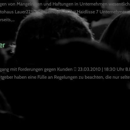
gen von Mängelrügen und Haftungen in Unternehmen wesentlich
utohaus Lauer2230 Gänserndorf, In der Haidlisse 7 Unternehmer s
eits,...
er
mgang mit Forderungen gegen Kunden  23.03.2010 | 18:30 Uhr B.I
geber haben eine Fülle an Regelungen zu beachten, die nur selt