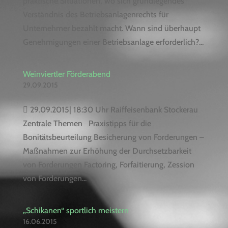
praktische Situationen, wo sich grundlegendes
Verständnis des Betriebsanlagenrechts für
Unternehmer bezahlt macht. Wann sind überhaupt
Genehmigungen einer Betriebsanlage erforderlich?...
Weinviertler Förderabend
29.09.2015
 29.09.2015| 18:30 Uhr Raiffeisenbank Stockerau
Zentrale Themen Praxistipps für die
Bonitätsbeurteilung Besicherung von Forderungen –
Maßnahmen zur Erhöhung der Durchsetzbarkeit
von Forderungen Factoring, Forfaitierung, Zession
von Forderungen...
„Schikanen“ sportlich meistern
16.06.2015