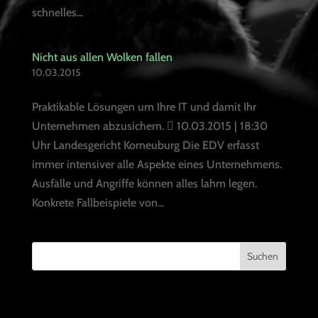
schnelles...
Nicht aus allen Wolken fallen
10.03.2015
Praktikable Lösungen um Ihre IT und damit Ihr
Unternehmen abzusichern.  10.03.2015 | 18:30
Uhr Landesgericht Korneuburg Die EDV erfasst
immer intensiver alle Aspekte eines Unternehmens.
Ausfälle und Angriffe können alles lahm legen.
Konkrete Fallbeispiele von...
Suchen