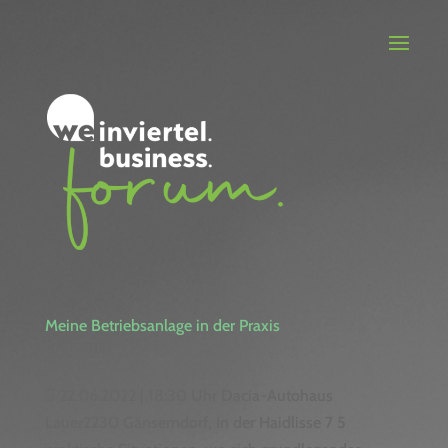
Meine Betriebsanlage in der Praxis
10.11.2015
 22.06.2022 | 18:30 Uhr Dacia-Autohaus
Lauer2230 Gänserndorf, In der Haidlisse 7 5