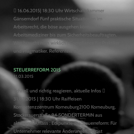
 16.06.2015| 18:30 Uhr Wirtschaftskammer
Gänserndorf Fünf praktische Situationen im
Arbeitsrecht, die böse ausgehen können. Vom
Arbeitsmediziner bis zum Sicherheitsbeauftragten.
Was braucht man wirklich? Compliance für Praktiker
und Pragmatiker. Referenten: Dr....
STEUERREFORM 2015
31.03.2015
Schnell und richtig reagieren, aktuelle Infos 
31.03.2015 | 18:30 Uhr Raiffeisen
Kompetenzzentrum Korneuburg2100 Korneuburg,
Stockerauerstraße 94 SONDERTERMIN aus
aktuellem Anlass : Eckpunkte der Steuerreform: Für
Unternehmer relevante Änderungen: Wo ist