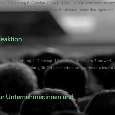
gien.  Dienstag 8. Oktober 2024 | 18.30 – 20.00 Kompetenzzen
der letzten Jahre, stark gestiegene Baukosten, Veränderungen der
Reaktion
senden Bedrohung.  Dienstag 11.06.2024 | 18:30 Uhr Zündwerk
er Leiter der Abteilung für Cybersicherheit im Bundeskanzleramt i
für Unternehmer:innen und