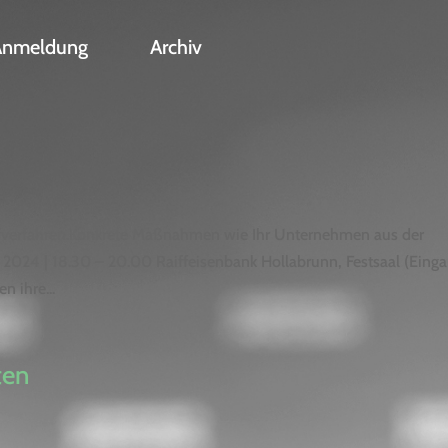
Anmeldung
Archiv
afverfahren.Konkrete Maßnahmen wie Ihr Unternehmen aus der
 2024 | 18.30 – 20.00 Raiffeisenbank Hollabrunn, Festsaal (Eing
n ihre...
ten