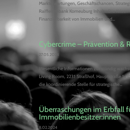
Markterwartungen, Geschäftschancen, Strate
Raiffeisenbank Korneuburg Inhalte:Die Krisen 
Finanzierbarkeit von Immobilien und...
Cybercrime – Prävention & 
27.05.2024
Wesentliche Informationen zur ständig wach
Living Room, 2231 Straßhof, Hauptstraße 1a D
die koordinierende Stelle für strategische...
Überraschungen im Erbfall 
Immobilienbesitzer:innen
8.02.2024