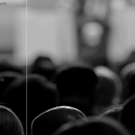
trum
st