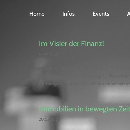
Home
Infos
Events
Im Visier der Finanz!
14.10.2024
Schutz vor Betriebsprüfungen und Finanzstr
Schusslinie kommt.  Dienstag, 12. November
Gärtnergasse) Inhalte: Die Behörden verschärfe
Immobilien in bewegten Zei
20.09.2024